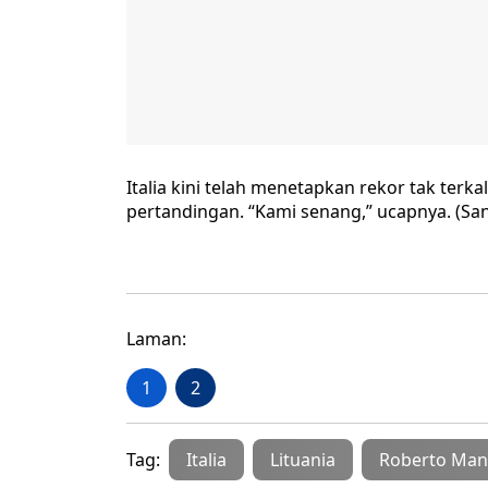
Italia kini telah menetapkan rekor tak ter
pertandingan. “Kami senang,” ucapnya. (Sa
Laman:
1
2
Tag:
Italia
Lituania
Roberto Man