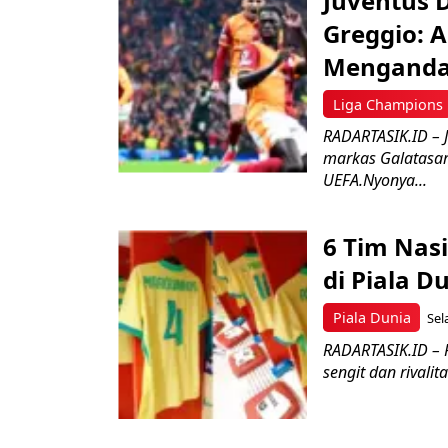
Juventus D
Greggio: 
Mengandal
Liga Champions
RADARTASIK.ID – J
markas Galatasar
UEFA.Nyonya...
6 Tim Nas
di Piala D
Piala Dunia
Sel
RADARTASIK.ID – 
sengit dan rivalit