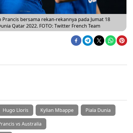
n Prancis bersama rekan-rekannya pada Jumat 18
unia Qatar 2022. FOTO: Twitter French Team
Hugo Lloris
Kylian Mbappe
Piala Dunia
Prancis vs Australia