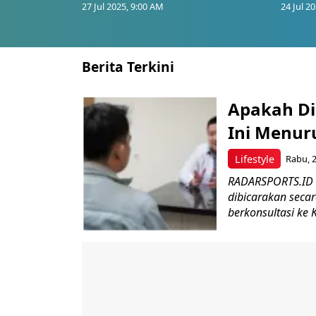
27 Jul 2025, 9:00 AM
24 Jul 2
Berita Terkini
Apakah Di
Ini Menuru
Lifestyle
Rabu, 2
RADARSPORTS.ID –
dibicarakan seca
berkonsultasi ke Kl