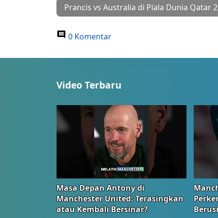
Prancis vs Australia di Piala Dunia Qatar 
0 Komentar
Video Terbaru
Masa Depan Antony di
Manch
Manchester United: Terasingkan
Perke
atau Kembali Bersinar?
Berus