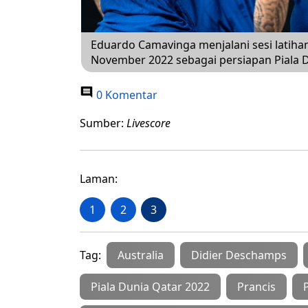
Eduardo Camavinga menjalani sesi latiha
November 2022 sebagai persiapan Piala D
0 Komentar
Sumber:
Livescore
Laman:
1
2
3
Tag:
Australia
Didier Deschamps
Piala Dunia Qatar 2022
Prancis