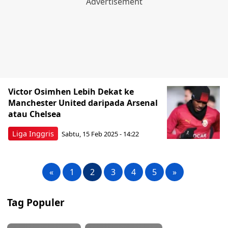
Victor Osimhen Lebih Dekat ke
Manchester United daripada Arsenal
atau Chelsea
Liga Inggris
Sabtu, 15 Feb 2025 - 14:22
«
1
2
3
4
5
»
Tag Populer