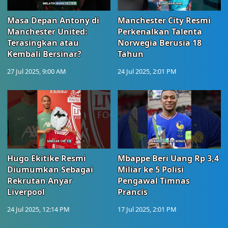
Masa Depan Antony di
Manchester City Resmi
Manchester United:
Perkenalkan Talenta
Terasingkan atau
Norwegia Berusia 18
Kembali Bersinar?
Tahun
27 Jul 2025, 9:00 AM
24 Jul 2025, 2:01 PM
Hugo Ekitike Resmi
Mbappe Beri Uang Rp 3,4
Diumumkan Sebagai
Miliar ke 5 Polisi
Rekrutan Anyar
Pengawal Timnas
Liverpool
Prancis
24 Jul 2025, 12:14 PM
17 Jul 2025, 2:01 PM