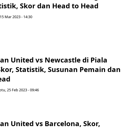
tistik, Skor dan Head to Head
15 Mar 2023 - 14:30
an United vs Newcastle di Piala
kor, Statistik, Susunan Pemain dan
ead
btu, 25 Feb 2023 - 09:46
an United vs Barcelona, Skor,