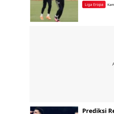
Liga Eropa
Kami
Prediksi R