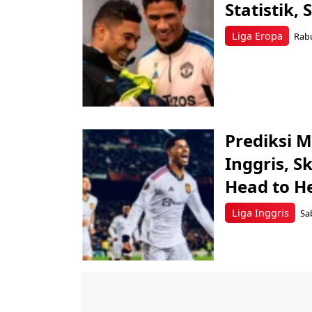
Statistik
Liga Eropa
Rabu
Prediksi M
Inggris, S
Head to H
Liga Inggris
Sa