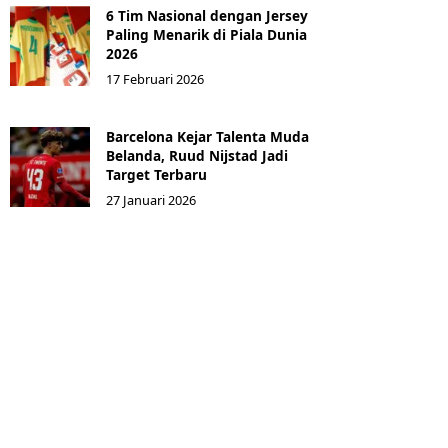
6 Tim Nasional dengan Jersey
Paling Menarik di Piala Dunia
2026
17 Februari 2026
Barcelona Kejar Talenta Muda
Belanda, Ruud Nijstad Jadi
Target Terbaru
27 Januari 2026