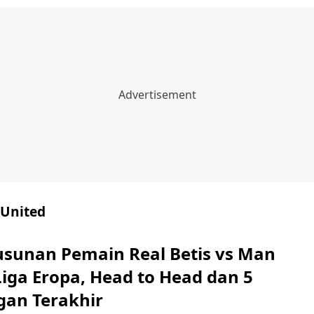
 United
Susunan Pemain Real Betis vs Man
Liga Eropa, Head to Head dan 5
gan Terakhir