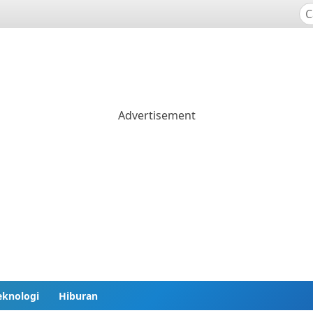
eknologi
Hiburan