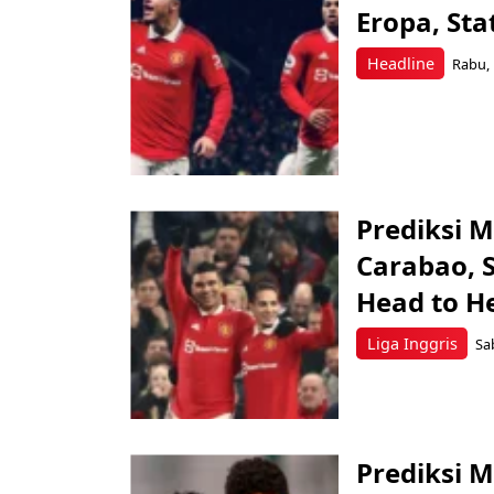
Eropa, Sta
Headline
Rabu, 
Prediksi M
Carabao, S
Head to H
Liga Inggris
Sa
Prediksi M