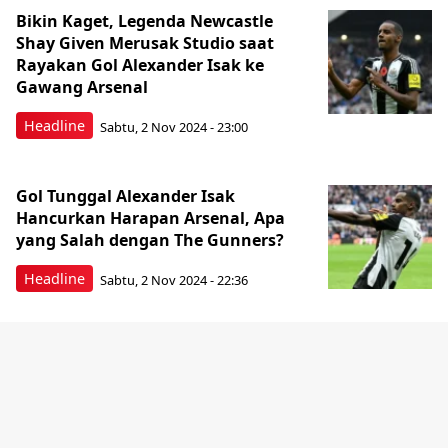
Bikin Kaget, Legenda Newcastle
Shay Given Merusak Studio saat
Rayakan Gol Alexander Isak ke
Gawang Arsenal
Headline
Sabtu, 2 Nov 2024 - 23:00
Gol Tunggal Alexander Isak
Hancurkan Harapan Arsenal, Apa
yang Salah dengan The Gunners?
Headline
Sabtu, 2 Nov 2024 - 22:36