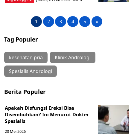
1
2
3
4
5
»
Tag Populer
kesehatan pria
Klinik Andrologi
Spesialis Andrologi
Berita Populer
Apakah Disfungsi Ereksi Bisa
Disembuhkan? Ini Menurut Dokter
Spesialis
20 Mei 2026