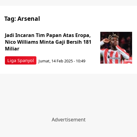
Tag:
Arsenal
Jadi Incaran Tim Papan Atas Eropa,
Nico Williams Minta Gaji Bersih 181
Miliar
Liga Spanyol
Jumat, 14 Feb 2025 - 10:49