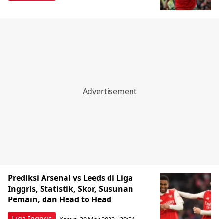
Prediksi Arsenal vs Leeds di Liga
Inggris, Statistik, Skor, Susunan
Pemain, dan Head to Head
Liga Inggris
Kamis, 30 Mar 2023 - 20:34