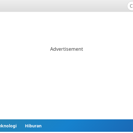
eknologi
Hiburan