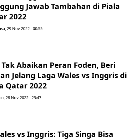
ggung Jawab Tambahan di Piala
ar 2022
asa, 29 Nov 2022 - 00:55
 Tak Abaikan Peran Foden, Beri
n Jelang Laga Wales vs Inggris di
a Qatar 2022
in, 28 Nov 2022 - 23:47
ales vs Inggris: Tiga Singa Bisa