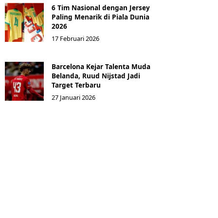
6 Tim Nasional dengan Jersey
Paling Menarik di Piala Dunia
2026
17 Februari 2026
Barcelona Kejar Talenta Muda
Belanda, Ruud Nijstad Jadi
Target Terbaru
27 Januari 2026