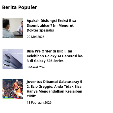
Berita Populer
Apakah Disfungsi Ereksi Bisa
Disembuhkan? Ini Menurut
Dokter Spesialis
20 Mei 2026
Bisa Pre Order di Blibli, Ini
Kelebihan Galaxy AI Generasi ke-
3 di Galaxy S26 Series
3 Maret 2026
Juventus Dibantai Galatasaray 5-
2, Ezio Greggio: Anda Tidak Bisa
Hanya Mengandalkan Keajaiban
Yildiz
18 Februari 2026