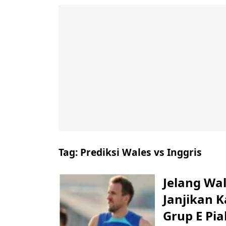
Tag:
Prediksi Wales vs Inggris
Jelang Wal
Janjikan 
Grup E Pia