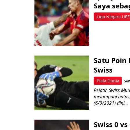
Saya sebag
Liga Negara UEF
Satu Poin
Swiss
Piala Dunia
Sen
Pelatih Swiss Mu
melampaui batasn
(6/9/2021) dini...
Swiss 0 vs