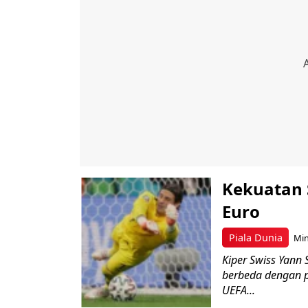
Kekuatan 
Euro
Piala Dunia
Min
Kiper Swiss Yann
berbeda dengan p
UEFA...