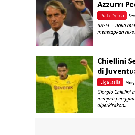
Azzurri P
Piala Dunia
Sen
BASEL – Italia m
menetapkan rekor
Chiellini 
di Juventu
Liga Italia
Mingg
Giorgio Chiellini
menjadi pengganti
diperkirakan...