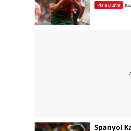
Piala Dunia
Rab
Spanyol K