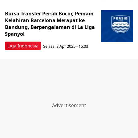
Bursa Transfer Persib Bocor, Pemain
Kelahiran Barcelona Merapat ke
Bandung, Berpengalaman di La Liga
Spanyol
Liga Indonesia
Selasa, 8 Apr 2025 - 15:03