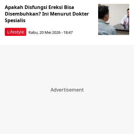
Apakah Disfungsi Ereksi Bisa
Disembuhkan? Ini Menurut Dokter
Spesialis
Lifestyle
Rabu, 20 Mei 2026 - 18:47