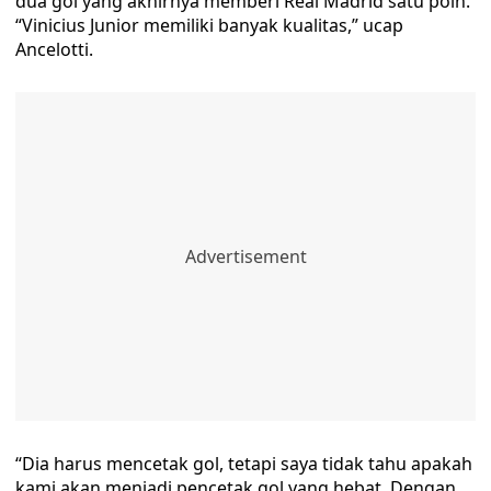
dua gol yang akhirnya memberi Real Madrid satu poin.
“Vinicius Junior memiliki banyak kualitas,” ucap
Ancelotti.
“Dia harus mencetak gol, tetapi saya tidak tahu apakah
kami akan menjadi pencetak gol yang hebat. Dengan