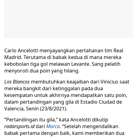
Carlo Ancelotti menyayangkan pertahanan tim Real
Madrid. Terutama di babak kedua di mana mereka
kebobolan tiga gol melawan Levante. Sang pelatih
menyoroti dua poin yang hilang.
Los Blancos
membutuhkan keajaiban dari Vinicius saat
mereka bangkit dari ketinggalan pada dua
kesempatan untuk akhirnya mendapatkan satu poin,
dalam pertandingan yang gila di Estadio Ciudad de
Valencia, Senin (23/8/2021).
“Pertandingan itu gila,” kata Ancelotti dikutip
radarsports.id
dari
Marca
. “Setelah mengendalikan
babak pertama dengan baik, kami memberikan dua