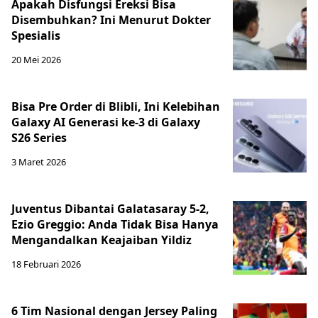
Apakah Disfungsi Ereksi Bisa
Disembuhkan? Ini Menurut Dokter
Spesialis
20 Mei 2026
Bisa Pre Order di Blibli, Ini Kelebihan
Galaxy AI Generasi ke-3 di Galaxy
S26 Series
3 Maret 2026
Juventus Dibantai Galatasaray 5-2,
Ezio Greggio: Anda Tidak Bisa Hanya
Mengandalkan Keajaiban Yildiz
18 Februari 2026
6 Tim Nasional dengan Jersey Paling