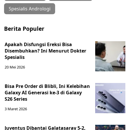
Spesialis Andrologi
Berita Populer
Apakah Disfungsi Ereksi Bisa
Disembuhkan? Ini Menurut Dokter
Spesialis
20 Mei 2026
Bisa Pre Order di Blibli, Ini Kelebihan
Galaxy AI Generasi ke-3 di Galaxy
S26 Series
3 Maret 2026
Juventus Dibantai Galatasaray 5-2,