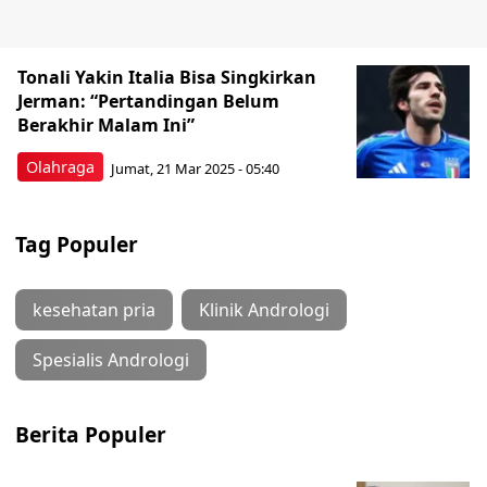
Tonali Yakin Italia Bisa Singkirkan
Jerman: “Pertandingan Belum
Berakhir Malam Ini”
Olahraga
Jumat, 21 Mar 2025 - 05:40
Tag Populer
kesehatan pria
Klinik Andrologi
Spesialis Andrologi
Berita Populer