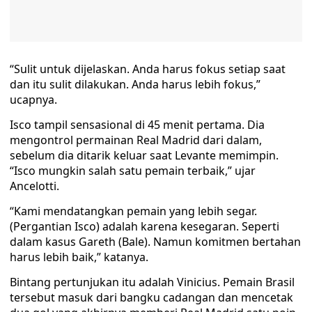
“Sulit untuk dijelaskan. Anda harus fokus setiap saat
dan itu sulit dilakukan. Anda harus lebih fokus,”
ucapnya.
Isco tampil sensasional di 45 menit pertama. Dia
mengontrol permainan Real Madrid dari dalam,
sebelum dia ditarik keluar saat Levante memimpin.
“Isco mungkin salah satu pemain terbaik,” ujar
Ancelotti.
“Kami mendatangkan pemain yang lebih segar.
(Pergantian Isco) adalah karena kesegaran. Seperti
dalam kasus Gareth (Bale). Namun komitmen bertahan
harus lebih baik,” katanya.
Bintang pertunjukan itu adalah Vinicius. Pemain Brasil
tersebut masuk dari bangku cadangan dan mencetak