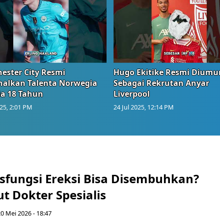
ester City Resmi
Hugo Ekitike Resmi Dium
nalkan Talenta Norwegia
Sebagai Rekrutan Anyar
ia 18 Tahun
Liverpool
025, 2:01 PM
24 Jul 2025, 12:14 PM
sfungsi Ereksi Bisa Disembuhkan?
t Dokter Spesialis
0 Mei 2026 - 18:47