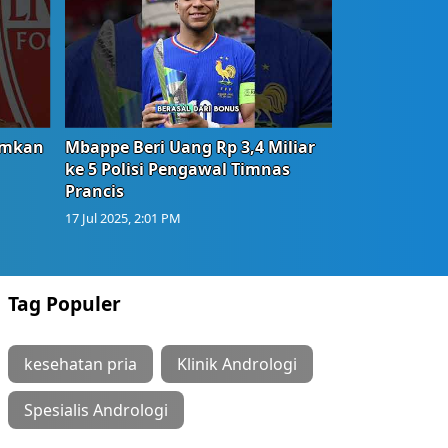
umkan
Mbappe Beri Uang Rp 3,4 Miliar
ke 5 Polisi Pengawal Timnas
Prancis
17 Jul 2025, 2:01 PM
Tag Populer
kesehatan pria
Klinik Andrologi
Spesialis Andrologi