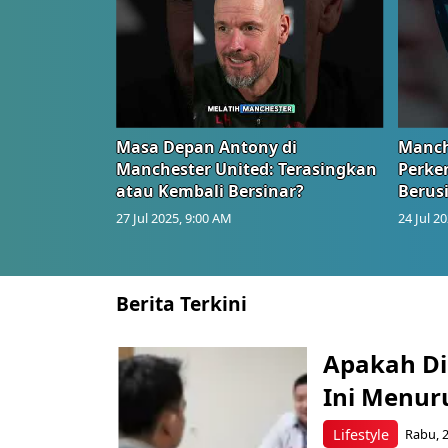
Masa Depan Antony di
Manch
Manchester United: Terasingkan
Perke
atau Kembali Bersinar?
Berus
27 Jul 2025, 9:00 AM
24 Jul 2
Berita Terkini
Apakah Di
Ini Menuru
Lifestyle
Rabu, 2