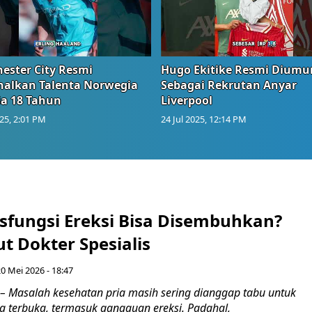
ester City Resmi
Hugo Ekitike Resmi Dium
nalkan Talenta Norwegia
Sebagai Rekrutan Anyar
ia 18 Tahun
Liverpool
025, 2:01 PM
24 Jul 2025, 12:14 PM
sfungsi Ereksi Bisa Disembuhkan?
t Dokter Spesialis
0 Mei 2026 - 18:47
 Masalah kesehatan pria masih sering dianggap tabu untuk
ra terbuka, termasuk gangguan ereksi. Padahal,