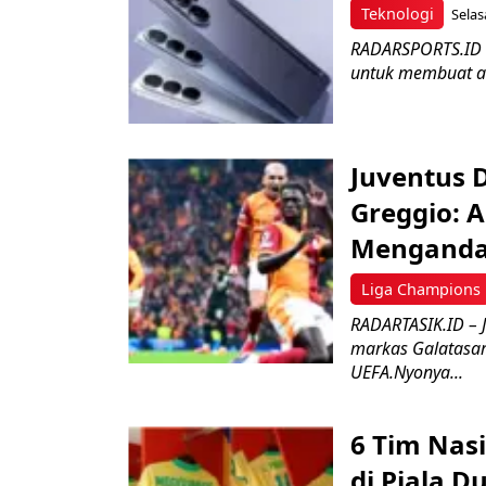
Teknologi
Selas
RADARSPORTS.ID –
untuk membuat akti
Juventus D
Greggio: 
Mengandal
Liga Champions
RADARTASIK.ID – J
markas Galatasar
UEFA.Nyonya...
6 Tim Nas
di Piala D