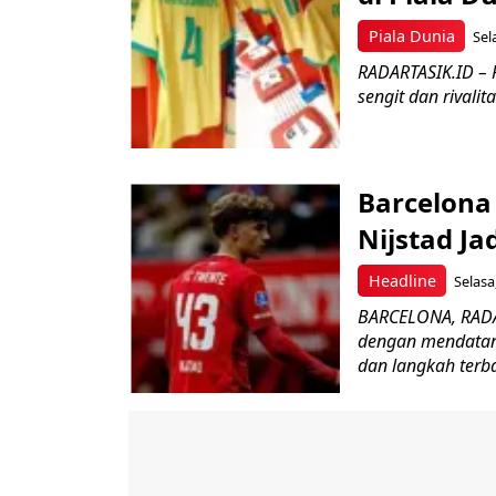
Piala Dunia
Sel
RADARTASIK.ID – 
sengit dan rivalit
Barcelona
Nijstad Ja
Headline
Selasa
BARCELONA, RADA
dengan mendatang
dan langkah terba