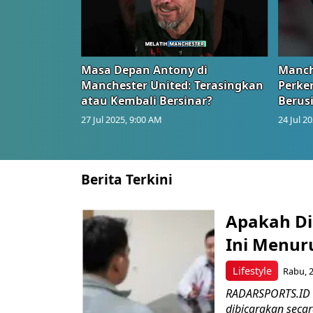
Masa Depan Antony di
Manch
Manchester United: Terasingkan
Perke
atau Kembali Bersinar?
Berus
27 Jul 2025, 9:00 AM
24 Jul 2
Berita Terkini
Apakah Di
Ini Menuru
Lifestyle
Rabu, 2
RADARSPORTS.ID –
dibicarakan seca