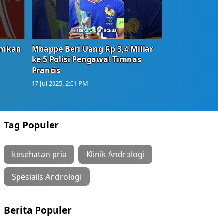
umkan
Mbappe Beri Uang Rp 3,4 Miliar
ke 5 Polisi Pengawal Timnas
Prancis
17 Jul 2025, 2:01 PM
Tag Populer
kesehatan pria
Klinik Andrologi
Spesialis Andrologi
Berita Populer