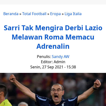
Beranda
»
Total Football
»
Eropa
»
Liga Italia
Sarri Tak Mengira Derbi Lazio
Melawan Roma Memacu
Adrenalin
Penulis:
Sandy AW
Editor: Admin
Senin, 27 Sep 2021 - 15:38