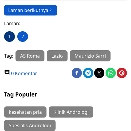
Laman berikutnya
Laman:
1
2
Tag:
AS Roma
Lazio
Maurizio Sarri
0 Komentar
Tag Populer
kesehatan pria
Klinik Andrologi
Spesialis Andrologi