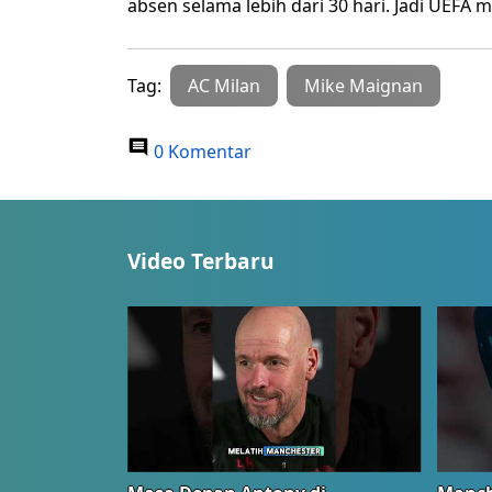
absen selama lebih dari 30 hari. Jadi UEFA
Tag:
AC Milan
Mike Maignan
0 Komentar
Video Terbaru