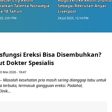
ester City Resmi
Hugo Ekitike Resmi Dium
nalkan Talenta Norwegia
Sebagai Rekrutan Anyar
ia 18 Tahun
Liverpool
025, 2:01 PM
24 Jul 2025, 12:14 PM
sfungsi Ereksi Bisa Disembuhkan?
t Dokter Spesialis
0 Mei 2026 - 18:47
 Masalah kesehatan pria masih sering dianggap tabu untuk
ra terbuka, termasuk gangguan ereksi. Padahal,
inik...