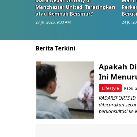
Masa Depan Antony di
Manch
Manchester United: Terasingkan
Perke
atau Kembali Bersinar?
Berus
27 Jul 2025, 9:00 AM
24 Jul 2
Berita Terkini
Apakah Di
Ini Menuru
Lifestyle
Rabu, 2
RADARSPORTS.ID –
dibicarakan seca
berkonsultasi ke Kl