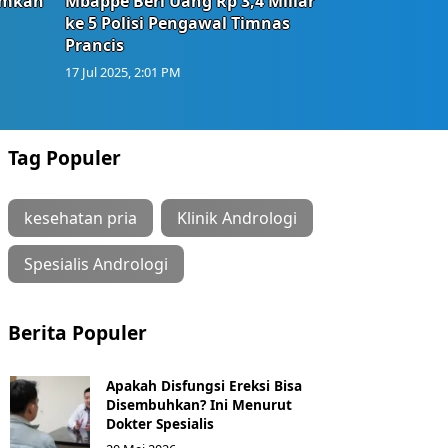
umkan
Mbappe Beri Uang Rp 3,4 Miliar
ke 5 Polisi Pengawal Timnas
Prancis
17 Jul 2025, 2:01 PM
Tag Populer
kesehatan pria
Klinik Andrologi
Spesialis Andrologi
Berita Populer
Apakah Disfungsi Ereksi Bisa
Disembuhkan? Ini Menurut
Dokter Spesialis