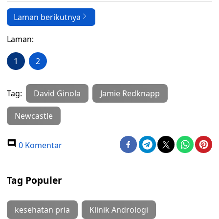
Laman berikutnya
Laman:
1
2
Tag:
David Ginola
Jamie Redknapp
Newcastle
0 Komentar
Tag Populer
kesehatan pria
Klinik Andrologi