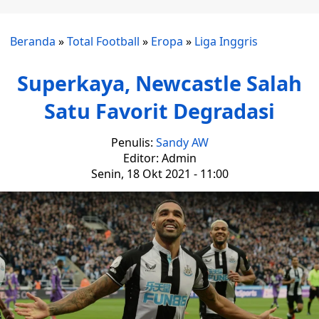
Beranda
»
Total Football
»
Eropa
»
Liga Inggris
Superkaya, Newcastle Salah
Satu Favorit Degradasi
Penulis:
Sandy AW
Editor: Admin
Senin, 18 Okt 2021 - 11:00