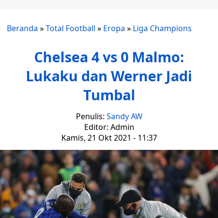
Beranda
»
Total Football
»
Eropa
»
Liga Champions
Chelsea 4 vs 0 Malmo:
Lukaku dan Werner Jadi
Tumbal
Penulis:
Sandy AW
Editor: Admin
Kamis, 21 Okt 2021 - 11:37