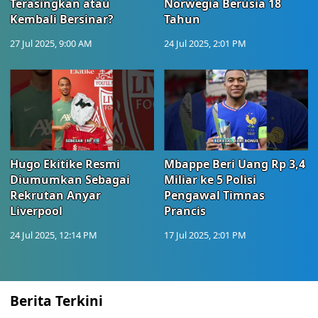
Terasingkan atau
Norwegia Berusia 18
Kembali Bersinar?
Tahun
27 Jul 2025, 9:00 AM
24 Jul 2025, 2:01 PM
Hugo Ekitike Resmi
Mbappe Beri Uang Rp 3,4
Diumumkan Sebagai
Miliar ke 5 Polisi
Rekrutan Anyar
Pengawal Timnas
Liverpool
Prancis
24 Jul 2025, 12:14 PM
17 Jul 2025, 2:01 PM
Berita Terkini