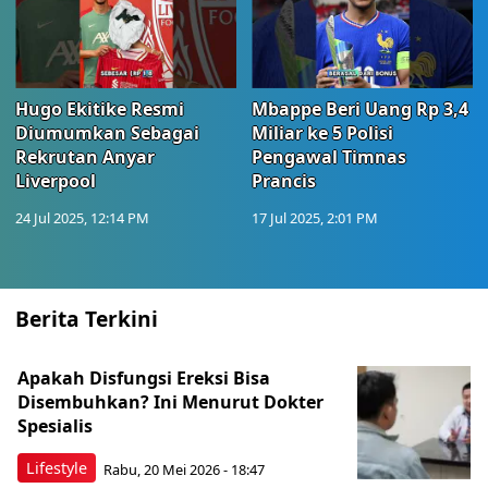
Hugo Ekitike Resmi
Mbappe Beri Uang Rp 3,4
Diumumkan Sebagai
Miliar ke 5 Polisi
Rekrutan Anyar
Pengawal Timnas
Liverpool
Prancis
24 Jul 2025, 12:14 PM
17 Jul 2025, 2:01 PM
Berita Terkini
Apakah Disfungsi Ereksi Bisa
Disembuhkan? Ini Menurut Dokter
Spesialis
Lifestyle
Rabu, 20 Mei 2026 - 18:47