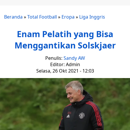
Beranda
»
Total Football
»
Eropa
»
Liga Inggris
Enam Pelatih yang Bisa
Menggantikan Solskjaer
Penulis:
Sandy AW
Editor: Admin
Selasa, 26 Okt 2021 - 12:03