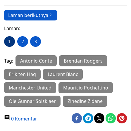
Laman berikutnya
Laman:
1
2
3
Tag:
Antonio Conte
Brendan Rodgers
Erik ten Hag
Laurent Blanc
Manchester United
Mauricio Pochettino
Ole Gunnar Solskjaer
Zinedine Zidane
0 Komentar