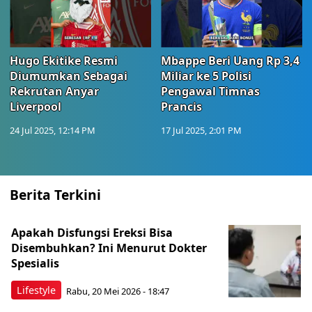
Hugo Ekitike Resmi
Mbappe Beri Uang Rp 3,4
Diumumkan Sebagai
Miliar ke 5 Polisi
Rekrutan Anyar
Pengawal Timnas
Liverpool
Prancis
24 Jul 2025, 12:14 PM
17 Jul 2025, 2:01 PM
Berita Terkini
Apakah Disfungsi Ereksi Bisa
Disembuhkan? Ini Menurut Dokter
Spesialis
Lifestyle
Rabu, 20 Mei 2026 - 18:47