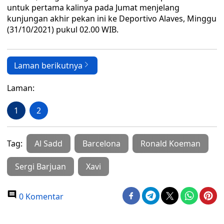
untuk pertama kalinya pada Jumat menjelang
kunjungan akhir pekan ini ke Deportivo Alaves, Minggu
(31/10/2021) pukul 02.00 WIB.
Laman berikutnya
Laman:
1
2
Tag:
Al Sadd
Barcelona
Ronald Koeman
Sergi Barjuan
Xavi
0 Komentar