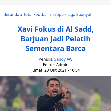
Beranda
»
Total Football
»
Eropa
»
Liga Spanyol
Xavi Fokus di Al Sadd,
Barjuan Jadi Pelatih
Sementara Barca
Penulis:
Sandy AW
Editor: Admin
Jumat, 29 Okt 2021 - 10:54