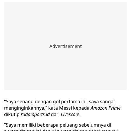
“Saya senang dengan gol pertama ini, saya sangat
menginginkannya,” kata Messi kepada
Amazon Prime
dikutip
radarsports.id
dari
Livescore.
“Saya memiliki beberapa peluang sebelumnya di