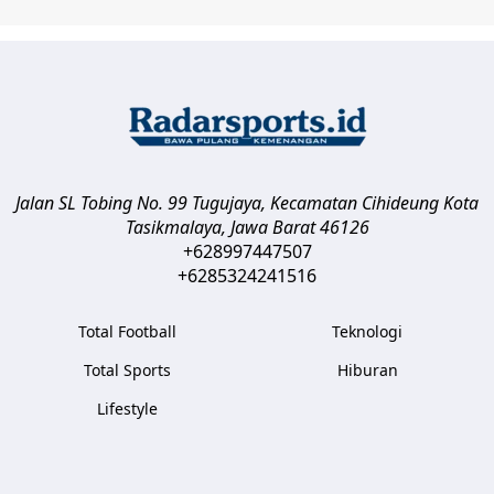
Jalan SL Tobing No. 99 Tugujaya, Kecamatan Cihideung
Kota
Tasikmalaya
,
Jawa Barat
46126
+628997447507
+6285324241516
Total Football
Teknologi
Total Sports
Hiburan
Lifestyle