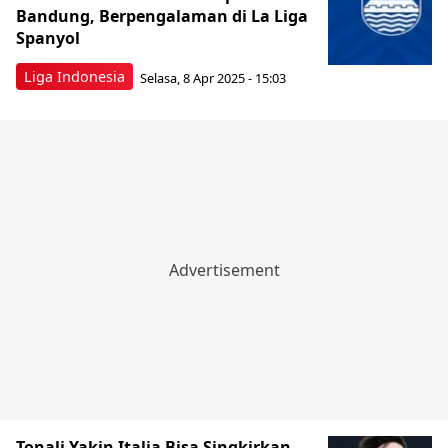
Bandung, Berpengalaman di La Liga
Spanyol
Liga Indonesia
Selasa, 8 Apr 2025 - 15:03
Tonali Yakin Italia Bisa Singkirkan