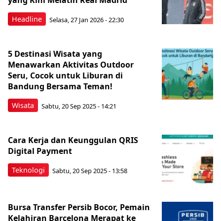
yang Kini Melatih Real Madrid
Headline
Selasa, 27 Jan 2026 - 22:30
5 Destinasi Wisata yang
Menawarkan Aktivitas Outdoor
Seru, Cocok untuk Liburan di
Bandung Bersama Teman!
Wisata
Sabtu, 20 Sep 2025 - 14:21
Cara Kerja dan Keunggulan QRIS
Digital Payment
Teknologi
Sabtu, 20 Sep 2025 - 13:58
Bursa Transfer Persib Bocor, Pemain
Kelahiran Barcelona Merapat ke