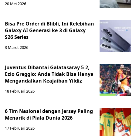
20 Mei 2026
Bisa Pre Order di Blibli, Ini Kelebihan
Galaxy AI Generasi ke-3 di Galaxy
S26 Series
3 Maret 2026
Juventus Dibantai Galatasaray 5-2,
Ezio Greggio: Anda Tidak Bisa Hanya
Mengandalkan Keajaiban Yildiz
18 Februari 2026
6 Tim Nasional dengan Jersey Paling
Menarik di Piala Dunia 2026
17 Februari 2026