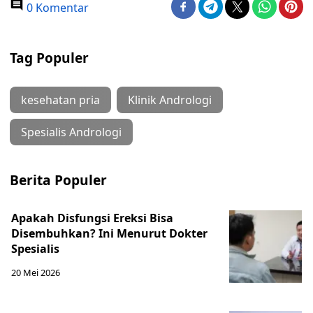
0 Komentar
Tag Populer
kesehatan pria
Klinik Andrologi
Spesialis Andrologi
Berita Populer
Apakah Disfungsi Ereksi Bisa
Disembuhkan? Ini Menurut Dokter
Spesialis
20 Mei 2026