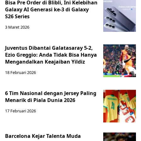
Bisa Pre Order di Blibli, Ini Kelebihan
Galaxy AI Generasi ke-3 di Galaxy
S26 Series
3 Maret 2026
Juventus Dibantai Galatasaray 5-2,
Ezio Greggio: Anda Tidak Bisa Hanya
Mengandalkan Keajaiban Yildiz
18 Februari 2026
6 Tim Nasional dengan Jersey Paling
Menarik di Piala Dunia 2026
17 Februari 2026
Barcelona Kejar Talenta Muda