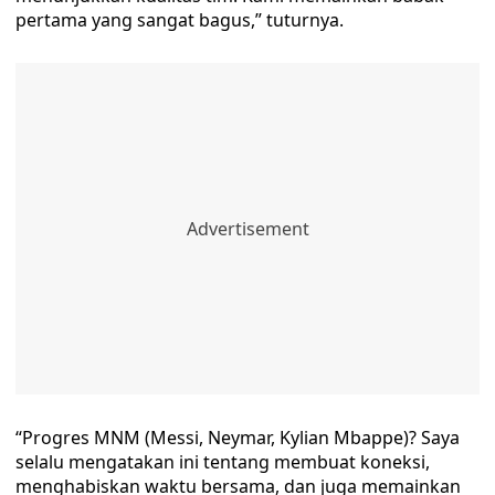
pertama yang sangat bagus,” tuturnya.
“Progres MNM (Messi, Neymar, Kylian Mbappe)? Saya
selalu mengatakan ini tentang membuat koneksi,
menghabiskan waktu bersama, dan juga memainkan