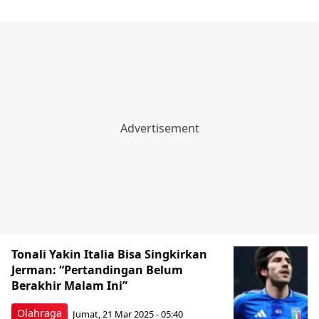
Tonali Yakin Italia Bisa Singkirkan
Jerman: “Pertandingan Belum
Berakhir Malam Ini”
Olahraga
Jumat, 21 Mar 2025 - 05:40