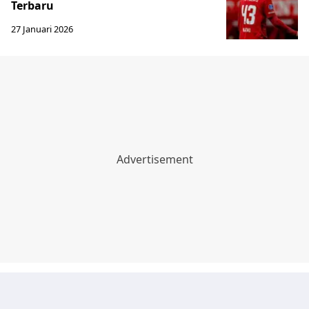
Terbaru
27 Januari 2026