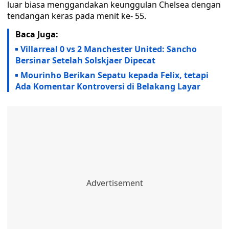
luar biasa menggandakan keunggulan Chelsea dengan
tendangan keras pada menit ke- 55.
Baca Juga:
Villarreal 0 vs 2 Manchester United: Sancho
Bersinar Setelah Solskjaer Dipecat
Mourinho Berikan Sepatu kepada Felix, tetapi
Ada Komentar Kontroversi di Belakang Layar