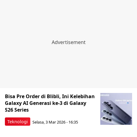
Bisa Pre Order di Blibli, Ini Kelebihan
Galaxy AI Generasi ke-3 di Galaxy
S26 Series
Teknologi
Selasa, 3 Mar 2026 - 16:35