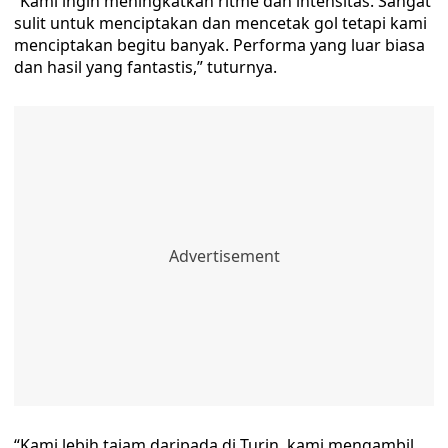
“Kami ingin meningkatkan ritme dan intensitas. Sangat
sulit untuk menciptakan dan mencetak gol tetapi kami
menciptakan begitu banyak. Performa yang luar biasa
dan hasil yang fantastis,” tuturnya.
“Kami lebih tajam daripada di Turin, kami mengambil