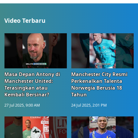
Video Terbaru
Masa Depan Antony di
Manchester City Resmi
Manchester United:
Perkenalkan Talenta
Terasingkan atau
Norwegia Berusia 18
Kembali Bersinar?
Tahun
27 Jul 2025, 9:00 AM
24 Jul 2025, 2:01 PM