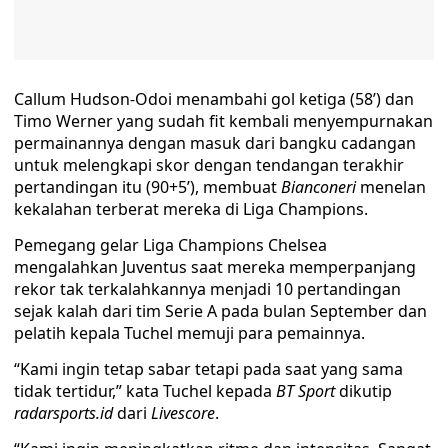
Callum Hudson-Odoi menambahi gol ketiga (58’) dan
Timo Werner yang sudah fit kembali menyempurnakan
permainannya dengan masuk dari bangku cadangan
untuk melengkapi skor dengan tendangan terakhir
pertandingan itu (90+5’), membuat
Bianconeri
menelan
kekalahan terberat mereka di Liga Champions.
Pemegang gelar Liga Champions Chelsea
mengalahkan Juventus saat mereka memperpanjang
rekor tak terkalahkannya menjadi 10 pertandingan
sejak kalah dari tim Serie A pada bulan September dan
pelatih kepala Tuchel memuji para pemainnya.
“Kami ingin tetap sabar tetapi pada saat yang sama
tidak tertidur,” kata Tuchel kepada
BT Sport
dikutip
radarsports.id
dari
Livescore
.