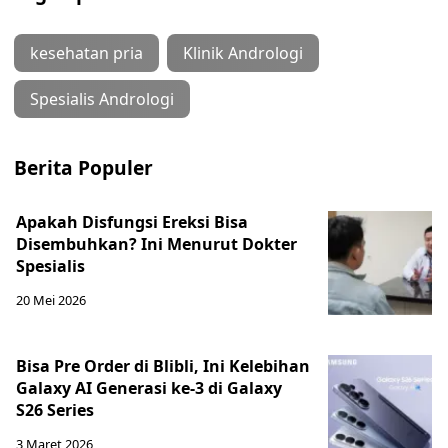
kesehatan pria
Klinik Andrologi
Spesialis Andrologi
Berita Populer
Apakah Disfungsi Ereksi Bisa
Disembuhkan? Ini Menurut Dokter
Spesialis
20 Mei 2026
Bisa Pre Order di Blibli, Ini Kelebihan
Galaxy AI Generasi ke-3 di Galaxy
S26 Series
3 Maret 2026