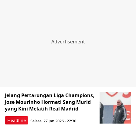
Jelang Pertarungan Liga Champions,
Jose Mourinho Hormati Sang Murid
yang Kini Melatih Real Madrid
Headline
Selasa, 27 Jan 2026 - 22:30