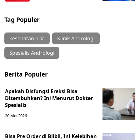
Tag Populer
kesehatan pria
Klinik Andrologi
Spesialis Andrologi
Berita Populer
Apakah Disfungsi Ereksi Bisa
Disembuhkan? Ini Menurut Dokter
Spesialis
20 Mei 2026
Bisa Pre Order di Blibli, Ini Kelebihan