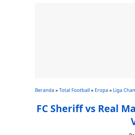
Beranda
»
Total Football
»
Eropa
»
Liga Cha
FC Sheriff vs Real M