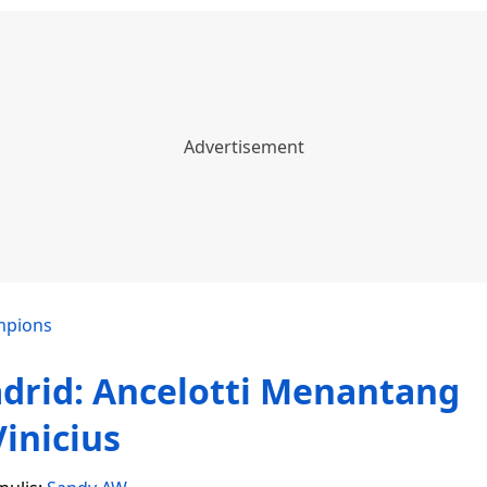
mpions
adrid: Ancelotti Menantang
Vinicius