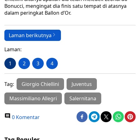
Bonucci, mengingat dia finis satu tempat di atasnya
dalam peringkat Ballon d’Or.
Laman berikutnya
Laman:
1
2
3
4
Tag:
Giorgio Chiellini
Juventus
Massimiliano Allegri
Salernitana
0 Komentar
Tag Populer