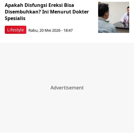
Apakah Disfungsi Ereksi Bisa
Disembuhkan? Ini Menurut Dokter
Spesialis
Lifestyle
Rabu, 20 Mei 2026 - 18:47