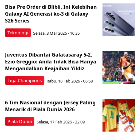
Bisa Pre Order di Blibli, Ini Kelebihan
Galaxy AI Generasi ke-3 di Galaxy
S26 Series
Teknologi
Selasa, 3 Mar 2026 - 16:35
Juventus Dibantai Galatasaray 5-2,
Ezio Greggio: Anda Tidak Bisa Hanya
Mengandalkan Keajaiban Yildiz
Liga Champions
Rabu, 18 Feb 2026 - 06:58
6 Tim Nasional dengan Jersey Paling
Menarik di Piala Dunia 2026
Piala Dunia
Selasa, 17 Feb 2026 - 22:09