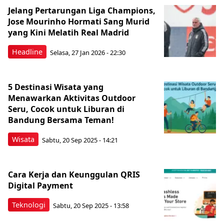
Jelang Pertarungan Liga Champions,
Jose Mourinho Hormati Sang Murid
yang Kini Melatih Real Madrid
Headline
Selasa, 27 Jan 2026 - 22:30
5 Destinasi Wisata yang
Menawarkan Aktivitas Outdoor
Seru, Cocok untuk Liburan di
Bandung Bersama Teman!
Wisata
Sabtu, 20 Sep 2025 - 14:21
Cara Kerja dan Keunggulan QRIS
Digital Payment
Teknologi
Sabtu, 20 Sep 2025 - 13:58