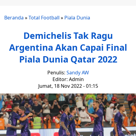
Beranda
»
Total Football
»
Piala Dunia
Demichelis Tak Ragu
Argentina Akan Capai Final
Piala Dunia Qatar 2022
Penulis:
Sandy AW
Editor: Admin
Jumat, 18 Nov 2022 - 01:15