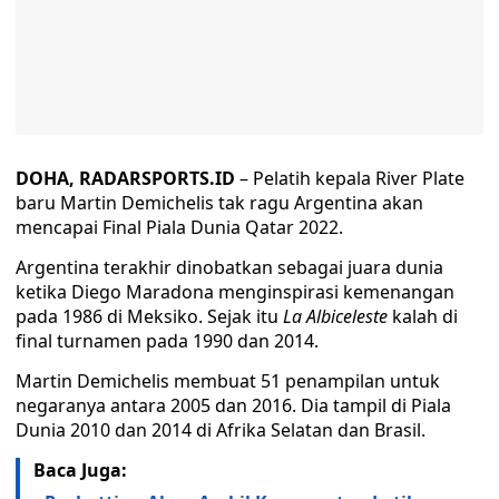
DOHA, RADARSPORTS.ID
– Pelatih kepala River Plate
baru Martin Demichelis tak ragu Argentina akan
mencapai Final Piala Dunia Qatar 2022.
Argentina terakhir dinobatkan sebagai juara dunia
ketika Diego Maradona menginspirasi kemenangan
pada 1986 di Meksiko. Sejak itu
La Albiceleste
kalah di
final turnamen pada 1990 dan 2014.
Martin Demichelis membuat 51 penampilan untuk
negaranya antara 2005 dan 2016. Dia tampil di Piala
Dunia 2010 dan 2014 di Afrika Selatan dan Brasil.
Baca Juga: