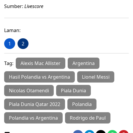
Sumber:
Livescore
Laman:
1
2
Tag:
Alexis Mac Allister
Argentina
Hasil Polandia vs Argentina
Lionel Messi
Nicolas Otamendi
Piala Dunia
Piala Dunia Qatar 2022
Polandia
Polandia vs Argentina
Rodrigo de Paul