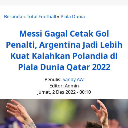
Beranda
»
Total Football
»
Piala Dunia
Messi Gagal Cetak Gol
Penalti, Argentina Jadi Lebih
Kuat Kalahkan Polandia di
Piala Dunia Qatar 2022
Penulis:
Sandy AW
Editor: Admin
Jumat, 2 Des 2022 - 00:10