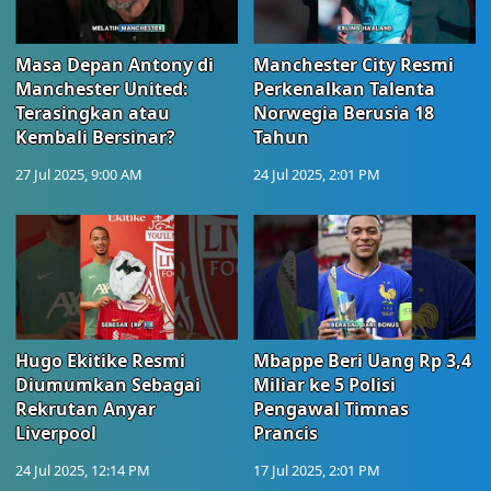
Masa Depan Antony di
Manchester City Resmi
Manchester United:
Perkenalkan Talenta
Terasingkan atau
Norwegia Berusia 18
Kembali Bersinar?
Tahun
27 Jul 2025, 9:00 AM
24 Jul 2025, 2:01 PM
Hugo Ekitike Resmi
Mbappe Beri Uang Rp 3,4
Diumumkan Sebagai
Miliar ke 5 Polisi
Rekrutan Anyar
Pengawal Timnas
Liverpool
Prancis
24 Jul 2025, 12:14 PM
17 Jul 2025, 2:01 PM