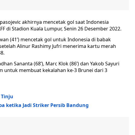
a Spasojevic akhirnya mencetak gol saat Indonesia
AFF di Stadion Kuala Lumpur, Senin 26 Desember 2022.
wan (41’) mencetak gol untuk Indonesia di babak
etelah Alinur Rashimy Jufri menerima kartu merah
8.
madhan Sananta (68’), Marc Klok (86’) dan Yakob Sayuri
m untuk membuat kekalahan ke-3 Brunei dari 3
 Tinju
ba ketika Jadi Striker Persib Bandung