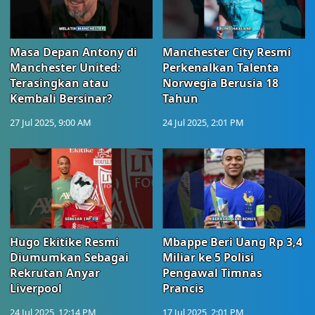
Masa Depan Antony di
Manchester City Resmi
Manchester United:
Perkenalkan Talenta
Terasingkan atau
Norwegia Berusia 18
Kembali Bersinar?
Tahun
27 Jul 2025, 9:00 AM
24 Jul 2025, 2:01 PM
Hugo Ekitike Resmi
Mbappe Beri Uang Rp 3,4
Diumumkan Sebagai
Miliar ke 5 Polisi
Rekrutan Anyar
Pengawal Timnas
Liverpool
Prancis
24 Jul 2025, 12:14 PM
17 Jul 2025, 2:01 PM