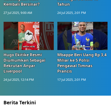
Kembali Bersinar?
Tahun
27 Jul 2025, 9:00 AM
24 Jul 2025, 2:01 PM
Hugo Ekitike Resmi
Mbappe Beri Uang Rp 3,4
Diumumkan Sebagai
Miliar ke 5 Polisi
Rekrutan Anyar
Pengawal Timnas
Liverpool
Prancis
24 Jul 2025, 12:14 PM
17 Jul 2025, 2:01 PM
Berita Terkini