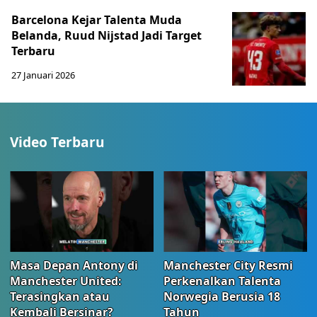
Barcelona Kejar Talenta Muda
Belanda, Ruud Nijstad Jadi Target
Terbaru
27 Januari 2026
Video Terbaru
Masa Depan Antony di
Manchester City Resmi
Manchester United:
Perkenalkan Talenta
Terasingkan atau
Norwegia Berusia 18
Kembali Bersinar?
Tahun