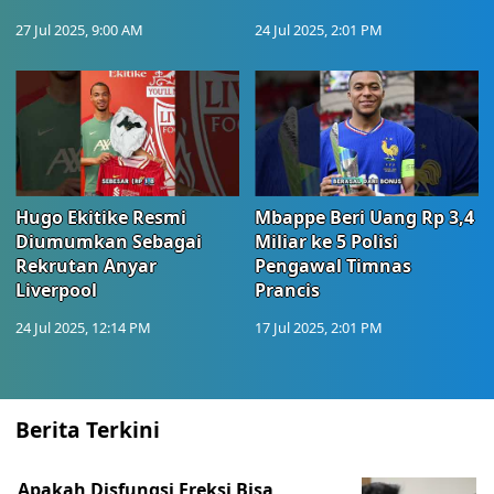
27 Jul 2025, 9:00 AM
24 Jul 2025, 2:01 PM
Hugo Ekitike Resmi
Mbappe Beri Uang Rp 3,4
Diumumkan Sebagai
Miliar ke 5 Polisi
Rekrutan Anyar
Pengawal Timnas
Liverpool
Prancis
24 Jul 2025, 12:14 PM
17 Jul 2025, 2:01 PM
Berita Terkini
Apakah Disfungsi Ereksi Bisa