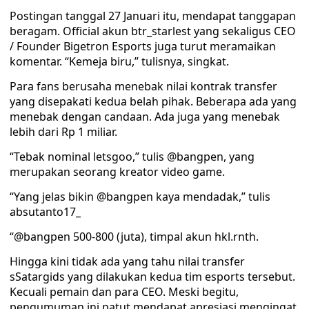
Postingan tanggal 27 Januari itu, mendapat tanggapan
beragam. Official akun btr_starlest yang sekaligus CEO
/ Founder Bigetron Esports juga turut meramaikan
komentar. “Kemeja biru,” tulisnya, singkat.
Para fans berusaha menebak nilai kontrak transfer
yang disepakati kedua belah pihak. Beberapa ada yang
menebak dengan candaan. Ada juga yang menebak
lebih dari Rp 1 miliar.
“Tebak nominal letsgoo,” tulis @bangpen, yang
merupakan seorang kreator video game.
“Yang jelas bikin @bangpen kaya mendadak,” tulis
absutanto17_
“@bangpen 500-800 (juta), timpal akun hkl.rnth.
Hingga kini tidak ada yang tahu nilai transfer
sSatargids yang dilakukan kedua tim esports tersebut.
Kecuali pemain dan para CEO. Meski begitu,
pengumuman ini patut mendapat apresiasi mengingat