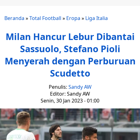
Beranda
»
Total Football
»
Eropa
»
Liga Italia
Milan Hancur Lebur Dibantai
Sassuolo, Stefano Pioli
Menyerah dengan Perburuan
Scudetto
Penulis:
Sandy AW
Editor: Sandy AW
Senin, 30 Jan 2023 - 01:00