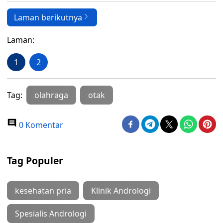
Laman berikutnya
Laman:
1
2
Tag:
olahraga
otak
0 Komentar
Tag Populer
kesehatan pria
Klinik Andrologi
Spesialis Andrologi