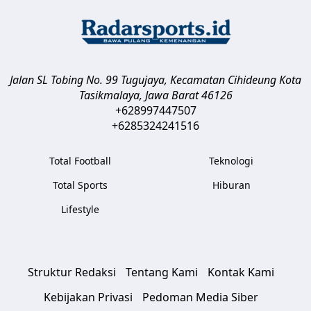
Jalan SL Tobing No. 99 Tugujaya, Kecamatan Cihideung
Kota
Tasikmalaya
,
Jawa Barat
46126
+628997447507
+6285324241516
Total Football
Teknologi
Total Sports
Hiburan
Lifestyle
Struktur Redaksi
Tentang Kami
Kontak Kami
Kebijakan Privasi
Pedoman Media Siber