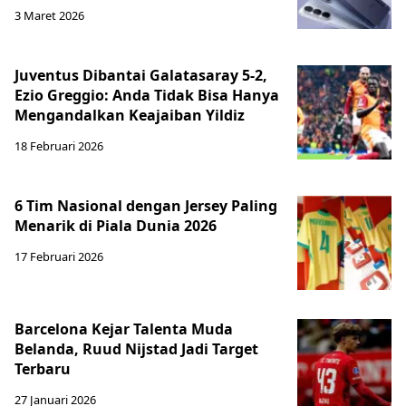
3 Maret 2026
Juventus Dibantai Galatasaray 5-2,
Ezio Greggio: Anda Tidak Bisa Hanya
Mengandalkan Keajaiban Yildiz
18 Februari 2026
6 Tim Nasional dengan Jersey Paling
Menarik di Piala Dunia 2026
17 Februari 2026
Barcelona Kejar Talenta Muda
Belanda, Ruud Nijstad Jadi Target
Terbaru
27 Januari 2026