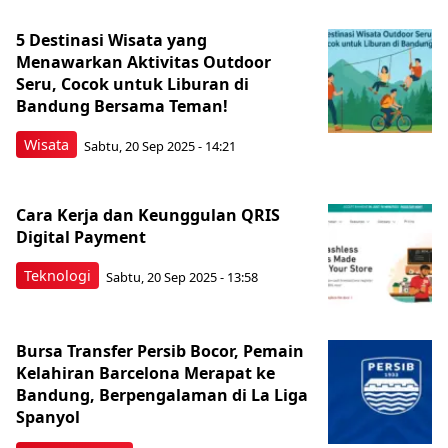
5 Destinasi Wisata yang
Menawarkan Aktivitas Outdoor
Seru, Cocok untuk Liburan di
Bandung Bersama Teman!
Wisata
Sabtu, 20 Sep 2025 - 14:21
Cara Kerja dan Keunggulan QRIS
Digital Payment
Teknologi
Sabtu, 20 Sep 2025 - 13:58
Bursa Transfer Persib Bocor, Pemain
Kelahiran Barcelona Merapat ke
Bandung, Berpengalaman di La Liga
Spanyol