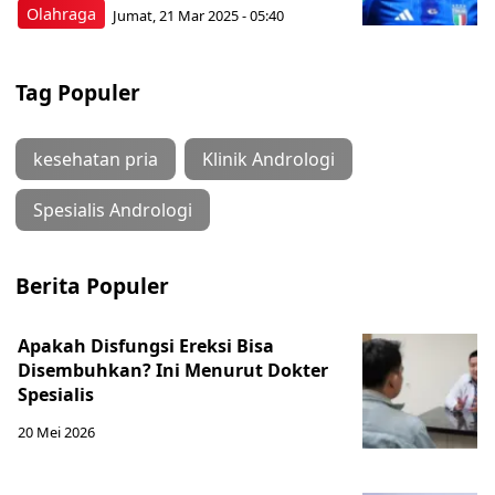
Olahraga
Jumat, 21 Mar 2025 - 05:40
Tag Populer
kesehatan pria
Klinik Andrologi
Spesialis Andrologi
Berita Populer
Apakah Disfungsi Ereksi Bisa
Disembuhkan? Ini Menurut Dokter
Spesialis
20 Mei 2026