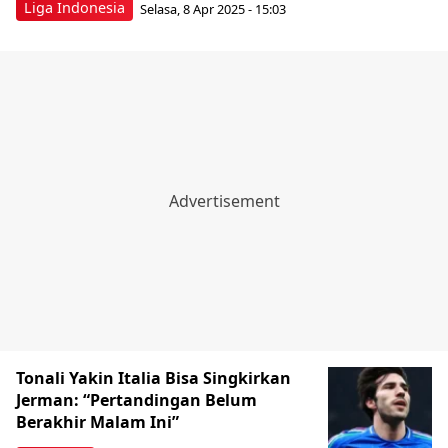
Liga Indonesia
Selasa, 8 Apr 2025 - 15:03
Tonali Yakin Italia Bisa Singkirkan
Jerman: “Pertandingan Belum
Berakhir Malam Ini”