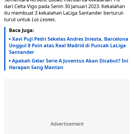
dari Celta Vigo pada Senin 30 Januari 2023. Kekalahan
itu membuat 3 kekalahan LaLiga Santander berturut-
turut untuk
Los Leones
.
Baca Juga:
Xavi Puji Pedri Sekelas Andres Iniesta, Barcelona
Unggul 8 Poin atas Real Madrid di Puncak LaLiga
Santander
Apakah Gelar Serie A Juventus Akan Dicabut? Ini
Harapan Sang Mantan