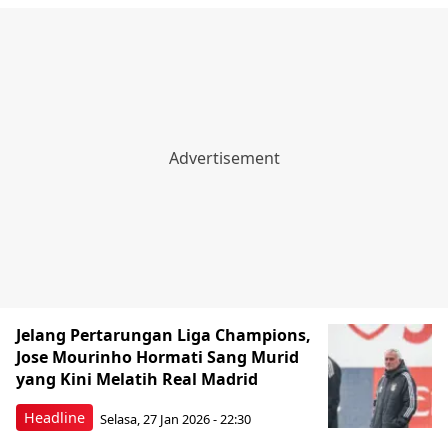
Jelang Pertarungan Liga Champions,
Jose Mourinho Hormati Sang Murid
yang Kini Melatih Real Madrid
Headline
Selasa, 27 Jan 2026 - 22:30