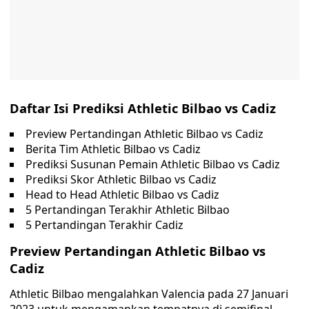
Daftar Isi Prediksi Athletic Bilbao vs Cadiz
Preview Pertandingan Athletic Bilbao vs Cadiz
Berita Tim Athletic Bilbao vs Cadiz
Prediksi Susunan Pemain Athletic Bilbao vs Cadiz
Prediksi Skor Athletic Bilbao vs Cadiz
Head to Head Athletic Bilbao vs Cadiz
5 Pertandingan Terakhir Athletic Bilbao
5 Pertandingan Terakhir Cadiz
Preview Pertandingan Athletic Bilbao vs
Cadiz
Athletic Bilbao mengalahkan Valencia pada 27 Januari