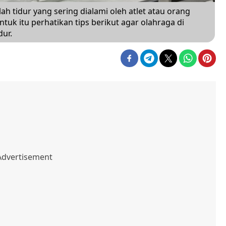
 tidur yang sering dialami oleh atlet atau orang
tuk itu perhatikan tips berikut agar olahraga di
dur.