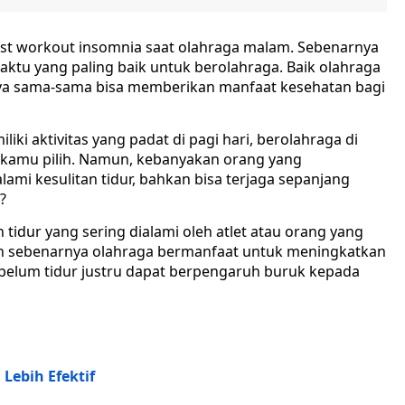
ost workout insomnia saat olahraga malam. Sebenarnya
ktu yang paling baik untuk berolahraga. Baik olahraga
nya sama-sama bisa memberikan manfaat kesehatan bagi
iki aktivitas yang padat di pagi hari, berolahraga di
a kamu pilih. Namun, kebanyakan orang yang
mi kesulitan tidur, bahkan bisa terjaga sepanjang
?
idur yang sering dialami oleh atlet atau orang yang
un sebenarnya olahraga bermanfaat untuk meningkatkan
sebelum tidur justru dapat berpengaruh buruk kepada
Lebih Efektif