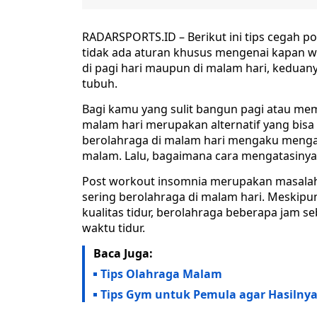
RADARSPORTS.ID – Berikut ini tips cegah p
tidak ada aturan khusus mengenai kapan wa
di pagi hari maupun di malam hari, kedua
tubuh.
Bagi kamu yang sulit bangun pagi atau memil
malam hari merupakan alternatif yang bis
berolahraga di malam hari mengaku mengala
malam. Lalu, bagaimana cara mengatasinya
Post workout insomnia merupakan masalah t
sering berolahraga di malam hari. Meskip
kualitas tidur, berolahraga beberapa jam 
waktu tidur.
Baca Juga:
Tips Olahraga Malam
Tips Gym untuk Pemula agar Hasilnya 