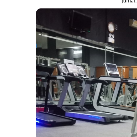
Jumat,