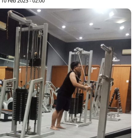
 10 Feb 2023 - 02:00