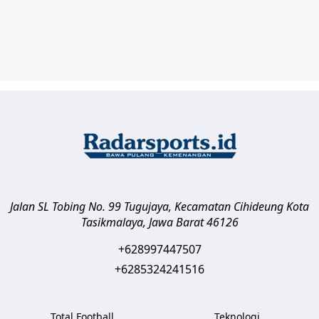
Jalan SL Tobing No. 99 Tugujaya, Kecamatan Cihideung
Kota
Tasikmalaya
,
Jawa Barat
46126
+628997447507
+6285324241516
Total Football
Teknologi