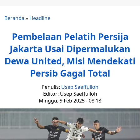
Beranda
»
Headline
Pembelaan Pelatih Persija
Jakarta Usai Dipermalukan
Dewa United, Misi Mendekati
Persib Gagal Total
Penulis:
Usep Saeffulloh
Editor: Usep Saeffulloh
Minggu, 9 Feb 2025 - 08:18