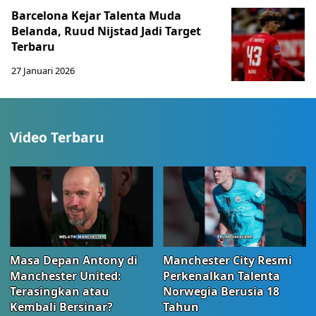
Barcelona Kejar Talenta Muda
Belanda, Ruud Nijstad Jadi Target
Terbaru
27 Januari 2026
Video Terbaru
Masa Depan Antony di
Manchester City Resmi
Manchester United:
Perkenalkan Talenta
Terasingkan atau
Norwegia Berusia 18
Kembali Bersinar?
Tahun