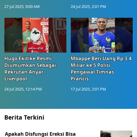
27 Jul 2025, 9:00 AM
24 Jul 2025, 2:01 PM
Hugo Ekitike Resmi
Mbappe Beri Uang Rp 3,4
Diumumkan Sebagai
Miliar ke 5 Polisi
Rekrutan Anyar
Pengawal Timnas
Liverpool
Prancis
24 Jul 2025, 12:14 PM
17 Jul 2025, 2:01 PM
Berita Terkini
Apakah Disfungsi Ereksi Bisa