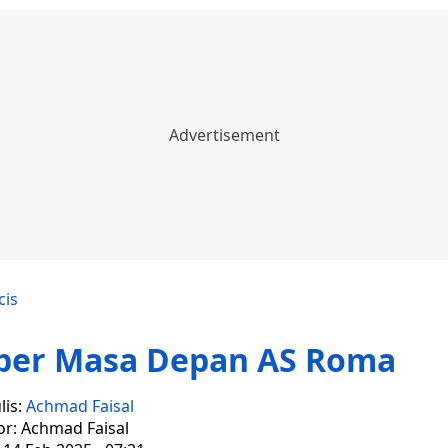
cis
iper Masa Depan AS Roma
lis:
Achmad Faisal
or: Achmad Faisal