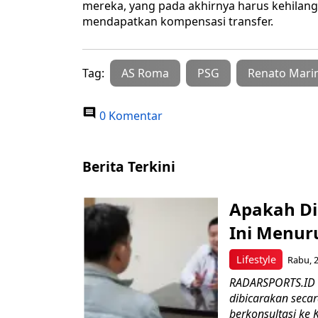
mereka, yang pada akhirnya harus kehilang
mendapatkan kompensasi transfer.
Tag:
AS Roma
PSG
Renato Mari
0 Komentar
Berita Terkini
Apakah Di
Ini Menuru
Lifestyle
Rabu, 2
RADARSPORTS.ID –
dibicarakan seca
berkonsultasi ke Kl