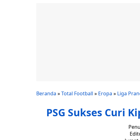
Beranda
»
Total Football
»
Eropa
»
Liga Pran
PSG Sukses Curi K
Penu
Edit