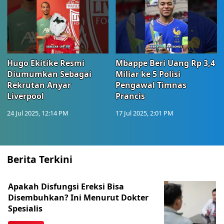
Hugo Ekitike Resmi
Mbappe Beri Uang Rp 3,4
Diumumkan Sebagai
Miliar ke 5 Polisi
Rekrutan Anyar
Pengawal Timnas
Liverpool
Prancis
24 Jul 2025, 12:14 PM
17 Jul 2025, 2:01 PM
Berita Terkini
Apakah Disfungsi Ereksi Bisa
Disembuhkan? Ini Menurut Dokter
Spesialis