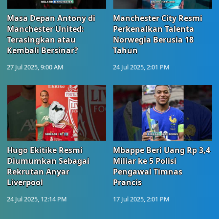
Masa Depan Antony di
Manchester City Resmi
Manchester United:
Perkenalkan Talenta
Terasingkan atau
Norwegia Berusia 18
Kembali Bersinar?
Tahun
27 Jul 2025, 9:00 AM
24 Jul 2025, 2:01 PM
Hugo Ekitike Resmi
Mbappe Beri Uang Rp 3,4
Diumumkan Sebagai
Miliar ke 5 Polisi
Rekrutan Anyar
Pengawal Timnas
Liverpool
Prancis
24 Jul 2025, 12:14 PM
17 Jul 2025, 2:01 PM