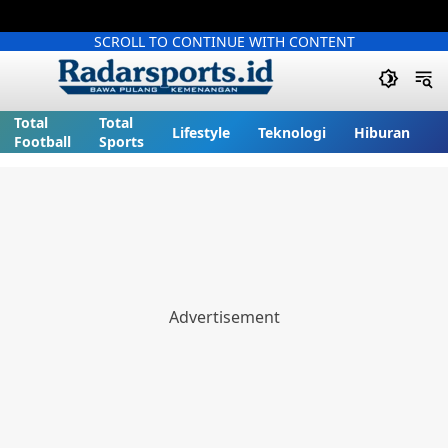
SCROLL TO CONTINUE WITH CONTENT
Total
Total
Lifestyle
Teknologi
Hiburan
Football
Sports