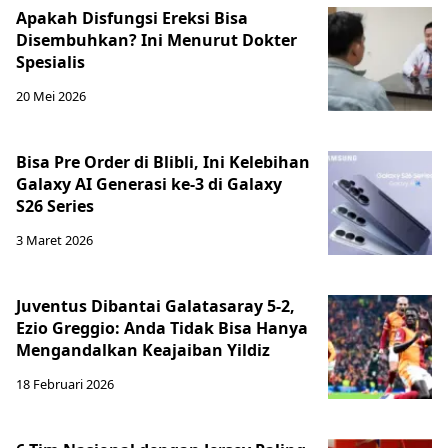
Apakah Disfungsi Ereksi Bisa
Disembuhkan? Ini Menurut Dokter
Spesialis
20 Mei 2026
Bisa Pre Order di Blibli, Ini Kelebihan
Galaxy AI Generasi ke-3 di Galaxy
S26 Series
3 Maret 2026
Juventus Dibantai Galatasaray 5-2,
Ezio Greggio: Anda Tidak Bisa Hanya
Mengandalkan Keajaiban Yildiz
18 Februari 2026