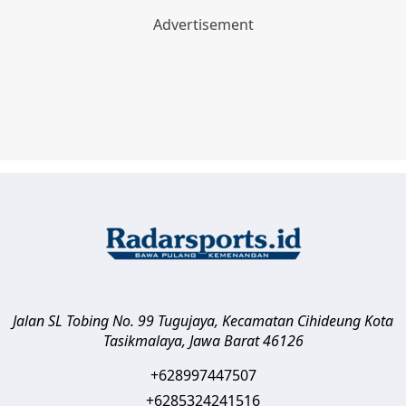
Jalan SL Tobing No. 99 Tugujaya, Kecamatan Cihideung
Kota
Tasikmalaya
,
Jawa Barat
46126
+628997447507
+6285324241516