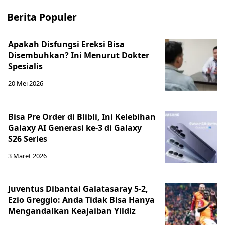
Berita Populer
Apakah Disfungsi Ereksi Bisa
Disembuhkan? Ini Menurut Dokter
Spesialis
20 Mei 2026
Bisa Pre Order di Blibli, Ini Kelebihan
Galaxy AI Generasi ke-3 di Galaxy
S26 Series
3 Maret 2026
Juventus Dibantai Galatasaray 5-2,
Ezio Greggio: Anda Tidak Bisa Hanya
Mengandalkan Keajaiban Yildiz