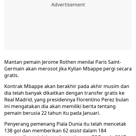
Mantan pemain Jerome Rothen menilai Paris Saint-
Germain akan merosot jika Kylian Mbappe pergi secara
gratis.
Kontrak Mbappe akan berakhir pada akhir musim dan
dia telah banyak dikaitkan dengan transfer gratis ke
Real Madrid, yang presidennya Florentino Perez bulan
ini mengatakan dia akan memiliki berita tentang
pemain berusia 22 tahun itu pada Januari.
Penyerang pemenang Piala Dunia itu telah mencetak
138 gol dan memberikan 62
assist
dalam 184