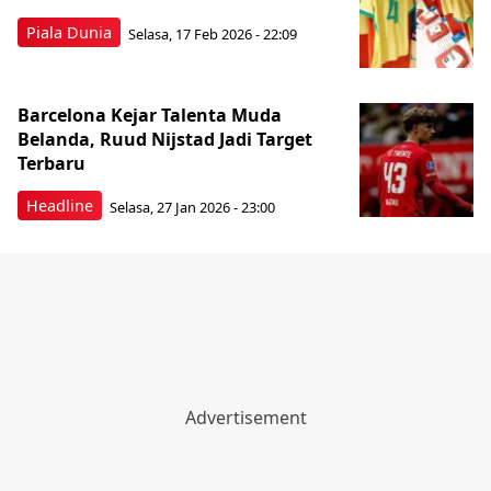
Piala Dunia
Selasa, 17 Feb 2026 - 22:09
Barcelona Kejar Talenta Muda
Belanda, Ruud Nijstad Jadi Target
Terbaru
Headline
Selasa, 27 Jan 2026 - 23:00