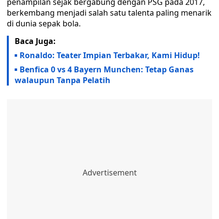
penampilan sejak bergabung dengan PSG pada 2017,
berkembang menjadi salah satu talenta paling menarik
di dunia sepak bola.
Baca Juga:
Ronaldo: Teater Impian Terbakar, Kami Hidup!
Benfica 0 vs 4 Bayern Munchen: Tetap Ganas
walaupun Tanpa Pelatih