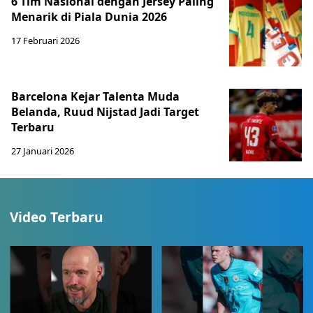
6 Tim Nasional dengan Jersey Paling
Menarik di Piala Dunia 2026
17 Februari 2026
Barcelona Kejar Talenta Muda
Belanda, Ruud Nijstad Jadi Target
Terbaru
27 Januari 2026
Video Terbaru