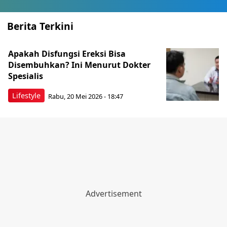
Berita Terkini
Apakah Disfungsi Ereksi Bisa
Disembuhkan? Ini Menurut Dokter
Spesialis
Lifestyle
Rabu, 20 Mei 2026 - 18:47