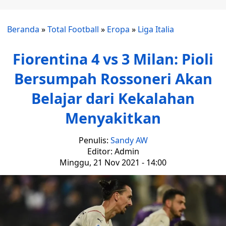
Beranda
»
Total Football
»
Eropa
»
Liga Italia
Fiorentina 4 vs 3 Milan: Pioli
Bersumpah Rossoneri Akan
Belajar dari Kekalahan
Menyakitkan
Penulis:
Sandy AW
Editor: Admin
Minggu, 21 Nov 2021 - 14:00