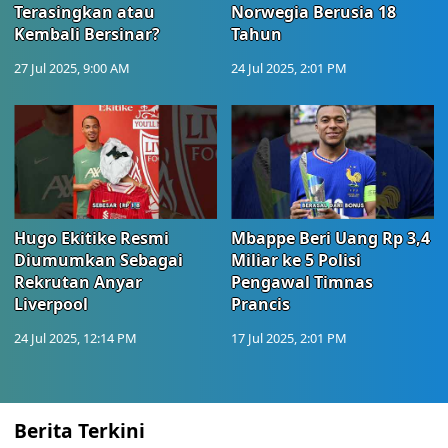
Terasingkan atau
Norwegia Berusia 18
Kembali Bersinar?
Tahun
27 Jul 2025, 9:00 AM
24 Jul 2025, 2:01 PM
Hugo Ekitike Resmi
Mbappe Beri Uang Rp 3,4
Diumumkan Sebagai
Miliar ke 5 Polisi
Rekrutan Anyar
Pengawal Timnas
Liverpool
Prancis
24 Jul 2025, 12:14 PM
17 Jul 2025, 2:01 PM
Berita Terkini