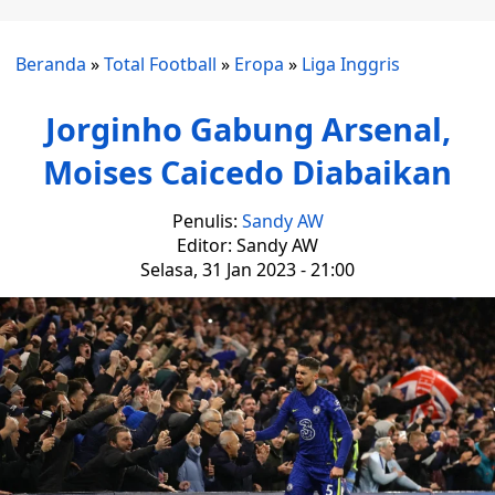
Beranda
»
Total Football
»
Eropa
»
Liga Inggris
Jorginho Gabung Arsenal,
Moises Caicedo Diabaikan
Penulis:
Sandy AW
Editor: Sandy AW
Selasa, 31 Jan 2023 - 21:00