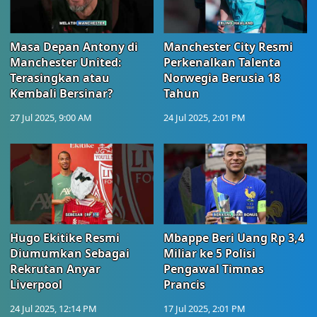
Masa Depan Antony di
Manchester City Resmi
Manchester United:
Perkenalkan Talenta
Terasingkan atau
Norwegia Berusia 18
Kembali Bersinar?
Tahun
27 Jul 2025, 9:00 AM
24 Jul 2025, 2:01 PM
Hugo Ekitike Resmi
Mbappe Beri Uang Rp 3,4
Diumumkan Sebagai
Miliar ke 5 Polisi
Rekrutan Anyar
Pengawal Timnas
Liverpool
Prancis
24 Jul 2025, 12:14 PM
17 Jul 2025, 2:01 PM