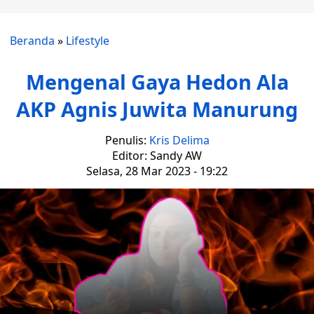
Beranda
»
Lifestyle
Mengenal Gaya Hedon Ala
AKP Agnis Juwita Manurung
Penulis:
Kris Delima
Editor: Sandy AW
Selasa, 28 Mar 2023 - 19:22