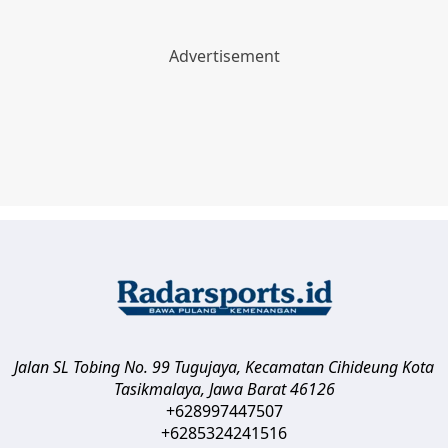
Jalan SL Tobing No. 99 Tugujaya, Kecamatan Cihideung
Kota
Tasikmalaya
,
Jawa Barat
46126
+628997447507
+6285324241516