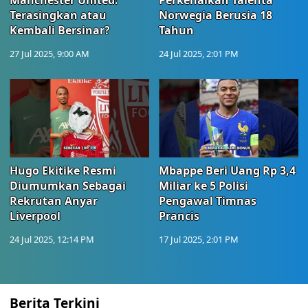
Manchester United:
Perkenalkan Talenta
Terasingkan atau
Norwegia Berusia 18
Kembali Bersinar?
Tahun
27 Jul 2025, 9:00 AM
24 Jul 2025, 2:01 PM
Hugo Ekitike Resmi
Mbappe Beri Uang Rp 3,4
Diumumkan Sebagai
Miliar ke 5 Polisi
Rekrutan Anyar
Pengawal Timnas
Liverpool
Prancis
24 Jul 2025, 12:14 PM
17 Jul 2025, 2:01 PM
Berita Terkini